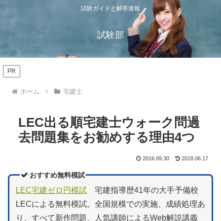
試験ガイドと解答速報
試験部
PR
ホーム
宅建士
LEC出る順宅建士ウォーク問過
去問題集をお勧めする理由4つ
2016.09.30
2018.06.17
おすすめ無料模試
LEC宅建ゼロ円模試
宅建指導歴41年の大手予備校
LECによる無料模試。全国規模での実施、成績処理あ
り、すべて新作問題、人気講師によるWeb解説講義