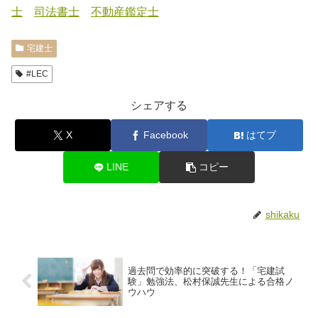
士
司法書士
不動産鑑定士
宅建士
#LEC
シェアする
X
Facebook
はてブ
LINE
コピー
shikaku
過去問で効率的に突破する！「宅建試
験」勉強法、松村保誠先生による合格ノ
ウハウ