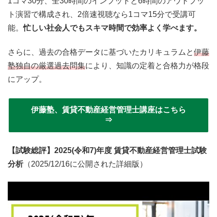
1コマ30分、全30時間のインプットと6時間のアウトプッ
ト演習で構成され、2倍速視聴なら1コマ15分で受講可
能。
忙しい社会人でもスキマ時間で効率よく学べます。
さらに、過去の合格データに基づいたカリキュラムと
伊藤
塾独自の厳選過去問集
により、知識の定着と合格力が格段
にアップ。
伊藤塾、賃貸不動産経営管理士講座はこちら
⇒
【試験総評】2025(令和7)年度 賃貸不動産経営管理士試験
分析
（2025/12/16に公開された詳細版）