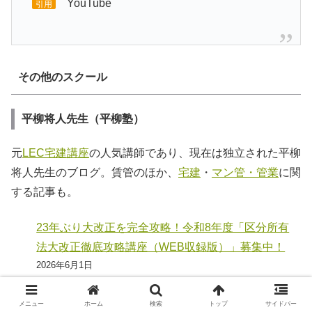
YouTube
引用
その他のスクール
平柳将人先生（平柳塾）
元
LEC宅建講座
の人気講師であり、現在は独立された平柳
将人先生のブログ。賃管のほか、
宅建
・
マン管・管業
に関
する記事も。
23年ぶり大改正を完全攻略！令和8年度「区分所有
法大改正徹底攻略講座（WEB収録版）」募集中！
2026年6月1日
「管理業務主任者 きほんの教科書・きほんの過去
問」（日建学院）が出版されます！！
メニュー
ホーム
検索
トップ
サイドバー