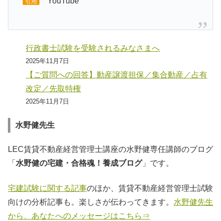
YouTube
引用
行政書士試験を受験されるみなさまへ
2025年11月7日
【ご質問への回答】動産譲渡担保／集合動産／占有
改定／先取特権
2025年11月7日
水野健先生
LEC賃貸不動産経営管理士講座の水野健専任講師のブログ
「
水野健の宅建・合格魂！養成ブログ
」です。
宅建試験に関する記事
のほか、賃貸不動産経営管理士試験
向けの分析記事も。楽しさが伝わってきます。
水野健先生
から、あなたへのメッセージはこちら⇒