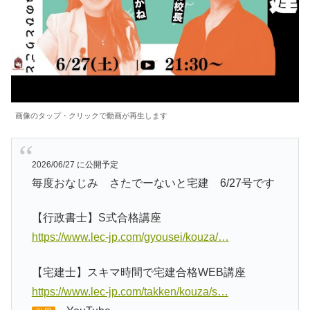
画像のタップ・クリックで動画が再生します
2026/06/27 に公開予定
毎度おなじみ さたでーないと宅建 6/27号です
【行政書士】S式合格講座
https://www.lec-jp.com/gyousei/kouza/…
【宅建士】スキマ時間で宅建合格WEB講座
https://www.lec-jp.com/takken/kouza/s…