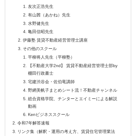
友次正浩先生
有山茜（あかね）先生
水野健先生
亀田信昭先生
伊藤塾 賃貸不動産経営管理士講座
その他のスクール
平柳将人先生（平柳塾）
【不動産大学2nd】 賃貸不動産経営管理士部by
棚田行政書士
宅建渋谷会・佐伯竜講師
野網美帆子まとめシート流！不動産チャンネル
総合資格学院、チンターとエイミーによる解説
動画
Kenビジネススクール
令和7年解答速報
リンク集（解釈・運用の考え方、賃貸住宅管理業法