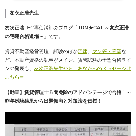
友次正浩先生
友次正浩LEC専任講師のブログ「
TOM★CAT ～友次正浩
の宅建合格道場～
」です。
賃貸不動産経営管理士試験のほか
宅建
、
マン管・管業
な
ど、不動産資格の記事がメイン。賃管試験の予想合格ライ
ンの発表も。
友次正浩先生から、あなたへのメッセージは
こちら⇒
【動画】賃貸管理士５問免除のアドバンテージで合格！～
昨年試験結果から出題傾向と対策法を伝授！