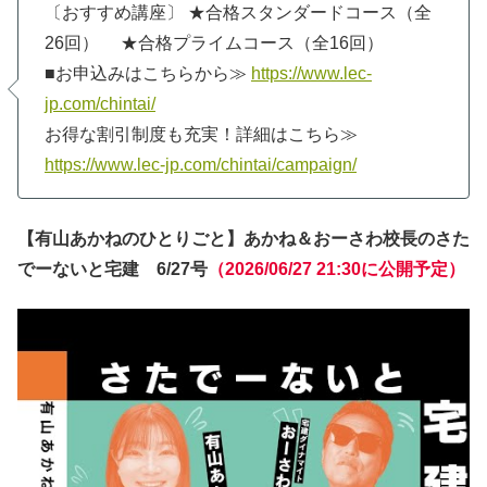
〔おすすめ講座〕 ★合格スタンダードコース（全
26回） ★合格プライムコース（全16回）
■お申込みはこちらから≫
https://www.lec-
jp.com/chintai/
お得な割引制度も充実！詳細はこちら≫
https://www.lec-jp.com/chintai/campaign/
【
有山あかねのひとりごと
】あかね＆おーさわ校長のさた
でーないと宅建 6/27号
（2026/06/27 21:30に公開予定）