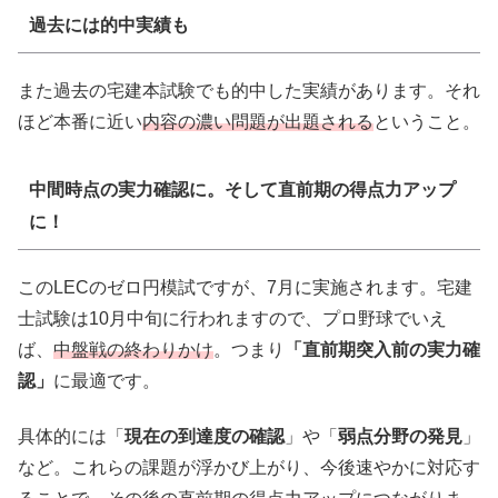
過去には的中実績も
また過去の宅建本試験でも的中した実績があります。それ
ほど本番に近い
内容の濃い問題が出題される
ということ。
中間時点の実力確認に。そして直前期の得点力アップ
に！
このLECのゼロ円模試ですが、7月に実施されます。宅建
士試験は10月中旬に行われますので、プロ野球でいえ
ば、
中盤戦の終わりかけ
。つまり
「直前期突入前の実力確
認」
に最適です。
具体的には「
現在の到達度の確認
」や「
弱点分野の発見
」
など。これらの課題が浮かび上がり、今後速やかに対応す