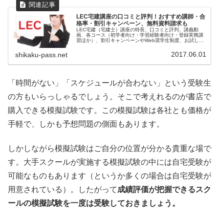
LEC宅建講座の口コミと評判！おすすめ講師・合
格率・割引キャンペーン、無料資料請求も
LEC宅建（宅建士）講座の特長、口コミと評判、講義動
画、各コース（初学者向け・学習経験者向け・登録実務講
習ほか）、割引キャンペーンやWeb奨学生制度、お試し受
講、無料資料請求などについてまとめました。
2017.06.01
shikaku-pass.net
「時間がない」「スケジュールが合わない」という受験生
の方もいらっしゃるでしょう。そこで考えれるのが書店で
購入できる模擬試験です。この模擬試験は各社とも価格が
手軽で、しかも予想問題の側面もあります。
しかしながら模擬試験はご自分の位置が分かる貴重な場で
す。大手スクールが実施する模擬試験の中には自宅受験が
可能なものもあります（というか多くの場合は自宅受験が
用意されている）。したがって
成績評価が把握できるスク
ールの模擬試験を一度は受験しておきましょう。