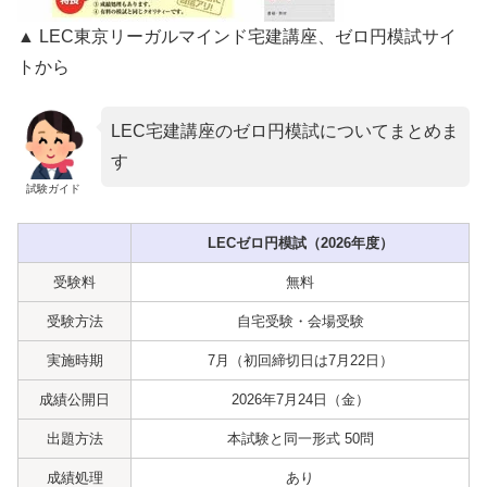
▲ LEC東京リーガルマインド宅建講座、ゼロ円模試サイ
トから
LEC宅建講座のゼロ円模試についてまとめま
す
試験ガイド
LECゼロ円模試（2026年度）
受験料
無料
受験方法
自宅受験・会場受験
実施時期
7月（初回締切日は7月22日）
成績公開日
2026年7月24日（金）
出題方法
本試験と同一形式 50問
成績処理
あり