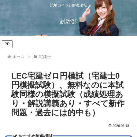
試験ガイドと解答速報
試験部
PR
ホーム
宅建士
LEC宅建ゼロ円模試（宅建士0
円模擬試験）、無料なのに本試
験同様の模擬試験（成績処理あ
り・解説講義あり・すべて新作
問題・過去には的中も）
2026.01.18
おすすめ無料模試