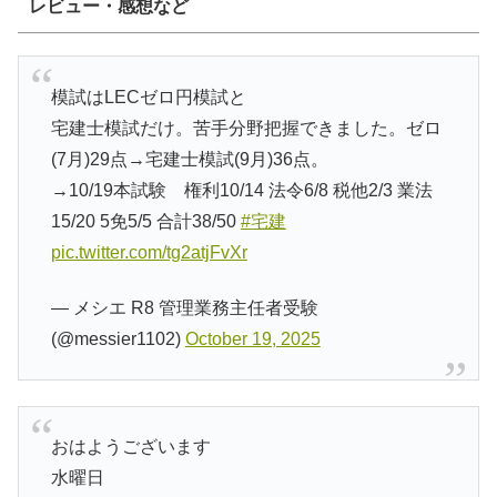
レビュー・感想など
模試はLECゼロ円模試と
宅建士模試だけ。苦手分野把握できました。ゼロ
(7月)29点→宅建士模試(9月)36点。
→10/19本試験 権利10/14 法令6/8 税他2/3 業法
15/20 5免5/5 合計38/50
#宅建
pic.twitter.com/tg2atjFvXr
— メシエ R8 管理業務主任者受験
(@messier1102)
October 19, 2025
おはようございます
水曜日