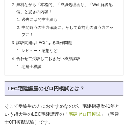
無料ながら「本格的」「成績処理あり」「Web解説配
信」と驚きの内容！
過去には的中実績も
中間時点の実力確認に。そして直前期の得点力アッ
プに！
試験問題はLECによる新作問題
レビュー・感想など
合わせて受験しておきたい模擬試験
宅建士模試
LEC宅建講座のゼロ円模試とは？
そこで受験生の方におすすめなのが、宅建指導歴41年と
いう超大手のLEC宅建講座の「
宅建ゼロ円模試
」（宅建
士0円模擬試験）です。