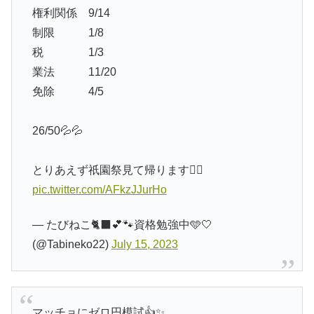
権利関係 9/14
制限 1/8
税 1/3
業法 11/20
免除 4/5
26/50💦💦
とりあえず祇園祭見て帰ります🙋‍♀️
pic.twitter.com/AFkzJJurHo
— たびねこ🐈‍⬛💕🐾資格勉強中🩵🤍
(@Tabineko22)
July 15, 2023
マッチョにゼロ円模試👍✨