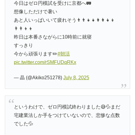
今日はゼロ円模試を受けに京都へ🚃
想像しただけで暑い
あと人いっぱいいて疲れそう👨‍👨‍👧‍👧👩‍👩‍👧‍👦
👨‍👨‍👦‍👦
昨日は本番さながらに10時前に就寝
すっきり
今から頑張ります✏️
#朝活
pic.twitter.com/rSMFUDqRKx
— 晶 (@Akiko251278)
July 8, 2025
というわけで、ゼロ円模試終わりました😅💦まだ
宅建業法しか手をつけていないので、悲惨な点数
でした💦