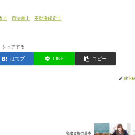
査士
司法書士
不動産鑑定士
シェアする
はてブ
LINE
コピー
shika
宅建合格の基本