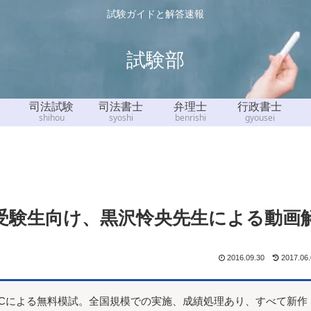
試験ガイドと解答速報
試験部
司法試験
司法書士
弁理士
行政書士
shihou
syoshi
benrishi
gyousei
受験生向け、黒沢怜央先生による動画
2016.09.30
2017.06
ECによる無料模試。全国規模での実施、成績処理あり、すべて新作