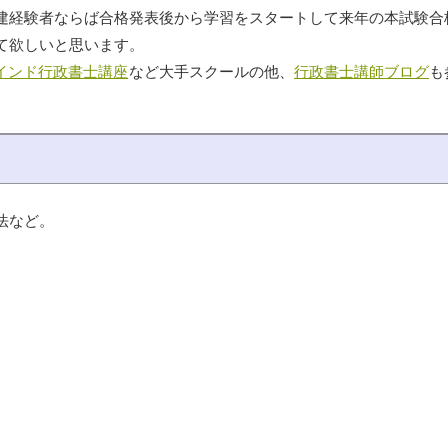
建経験者ならば合格発表後から学習をスタートして来年の本試験合
て欲しいと思います。
マインド行政書士講座
など大手スクールの他、
行政書士講師ブログ
も
法など。