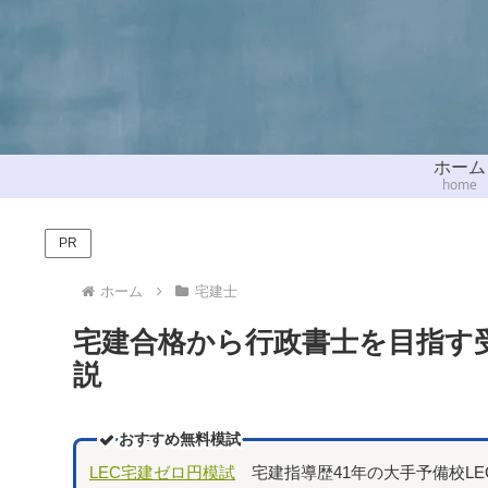
ホーム
home
PR
ホーム
宅建士
宅建合格から行政書士を目指す
説
おすすめ無料模試
LEC宅建ゼロ円模試
宅建指導歴41年の大手予備校L