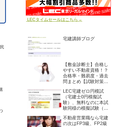
LECタイムセールはこちら→
宅建講師ブログ
、民
【敷金診断士】合格し
やすい不動産資格！？
合格率・難易度・過去
問まとめ【試験対策講
座も】
講
LEC宅建ゼロ円模試
（宅建士0円模擬試
験）、無料なのに本試
験同様の模擬試験（成
つ
績処理あり・解説講義
不動産営業職なら宅建
あり・すべて新作問
の次はFP3級、FP2級
題・過去には的中も）