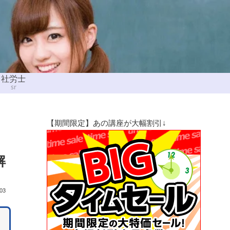
社労士
sr
【期間限定】あの講座が大幅割引↓
解
.03