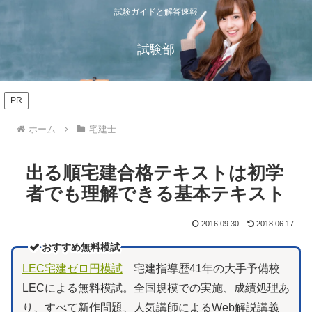
試験ガイドと解答速報
試験部
PR
ホーム
宅建士
出る順宅建合格テキストは初学
者でも理解できる基本テキスト
2016.09.30
2018.06.17
おすすめ無料模試
LEC宅建ゼロ円模試
宅建指導歴41年の大手予備校
LECによる無料模試。全国規模での実施、成績処理あ
り、すべて新作問題、人気講師によるWeb解説講義