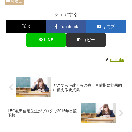
宅建士
シェアする
X
Facebook
はてブ
LINE
コピー
shikaku
どこでも宅建とらの巻、直前期に効果的
に使える要点集
LEC亀田信昭先生がブログで2015年出題
予想