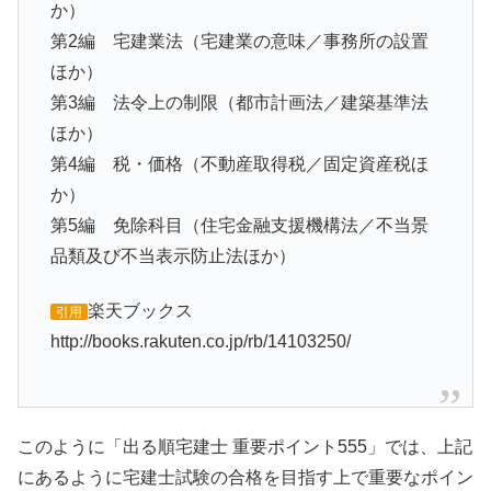
か）
第2編 宅建業法（宅建業の意味／事務所の設置
ほか）
第3編 法令上の制限（都市計画法／建築基準法
ほか）
第4編 税・価格（不動産取得税／固定資産税ほ
か）
第5編 免除科目（住宅金融支援機構法／不当景
品類及び不当表示防止法ほか）
楽天ブックス
引用
http://books.rakuten.co.jp/rb/14103250/
このように「出る順宅建士 重要ポイント555」では、上記
にあるように宅建士試験の合格を目指す上で重要なポイン