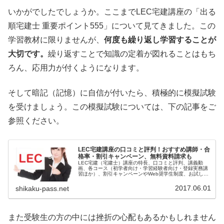
いかがでしたでしょうか。ここまでLEC宅建講座の「出る
順宅建士 重要ポイント555」について見てきました。この
学習教材に限りませんが、
何度も繰り返し学習することが
大切です。
繰り返すことで知識の定着が図れることはもち
ろん、応用力が付くようになります。
そして暗記（記憶）に自信が付いたら、積極的に模擬試験
を受けましょう。この模擬試験については、下の記事をご
参照ください。
LEC宅建講座の口コミと評判！おすすめ講師・合
格率・割引キャンペーン、無料資料請求も
LEC宅建（宅建士）講座の特長、口コミと評判、講義動
画、各コース（初学者向け・学習経験者向け・登録実務講
習ほか）、割引キャンペーンやWeb奨学生制度、お試し受
講、無料資料請求などについてまとめました。
2017.06.01
shikaku-pass.net
また受験生の方の中には挫折の心配もあるかもしれません