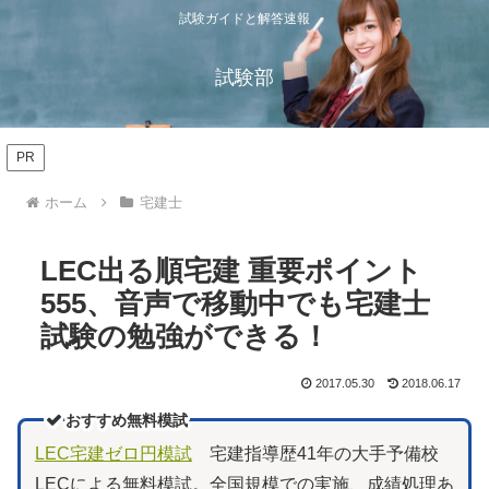
試験ガイドと解答速報
試験部
PR
ホーム
宅建士
LEC出る順宅建 重要ポイント
555、音声で移動中でも宅建士
試験の勉強ができる！
2017.05.30
2018.06.17
おすすめ無料模試
LEC宅建ゼロ円模試
宅建指導歴41年の大手予備校
LECによる無料模試。全国規模での実施、成績処理あ