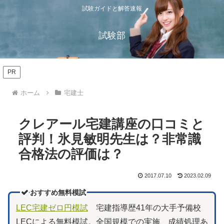
試験ガイドと解答速報
試験部
PR
ホーム
宅建士
クレアール宅建講座の口コミと
評判！氷見敏明先生は？非常識
合格法の評価は？
2017.07.10
2023.02.09
おすすめ無料模試
LEC宅建ゼロ円模試
宅建指導歴41年の大手予備校
LECによる無料模試。全国規模での実施、成績処理あ