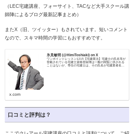
（LEC宅建講座、フォーサイト、TACなど大手スクール講
師陣によるブログ最新記事まとめ）
またX（旧、ツイッター）もされています。短いコメント
なので、スキマ時間の学習にもおすすめです。
氷見敏明 (@HimiToshiaki) on X
ワンポイントレッスン1215【宅建業法】宅建士の氏名等が
登載されている宅建士資格登録簿は一般の閲覧に供される
ことはないが、専任の宅建士は、その氏名が宅建業者名簿
に登載され、当該名簿が一般の閲覧に供される。 ＃宅建
過去問 Ｈ28問38
x.com
口コミと評判は？
ここでクレアール宅建講座の口コミと評判について、ご紹