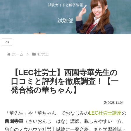
試験ガイドと解答速報
試験部
PR
ホーム
社労士
【LEC社労士】西園寺華先生の
口コミと評判を徹底調査！【一
発合格の華ちゃん】
2025.11.04
「華先生」や「華ちゃん」でおなじみの
LEC社労士講座
の
西園寺華
（さいおんじ はな）講師。親しみやすい一方、
独自のノウハウで社労士試験に一発合格、また学習雑誌・