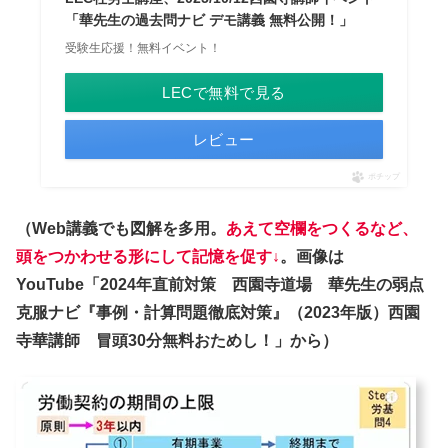
「華先生の過去問ナビ デモ講義 無料公開！」
受験生応援！無料イベント！
LECで無料で見る
レビュー
ポチップ
（Web講義でも図解を多用。
あえて空欄をつくるなど、
頭をつかわせる形にして記憶を促す↓
。画像は
YouTube
「2024年直前対策 西園寺道場 華先生の弱点
克服ナビ『事例・計算問題徹底対策』（2023年版）西園
寺華講師 冒頭30分無料おためし！」
から）