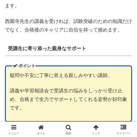
ます。
西園寺先生の講義を受ければ、試験突破のための知識だけ
でなく、合格後のキャリアに自信を持って挑めます。
受講生に寄り添った親身なサポート
ポイント
疑問や不安に丁寧に答える親しみやすい講師。
講義や学習相談会で受講生の悩みをしっかり受け止
め、合格まで全力でサポートしてくれる姿勢が好印象
です。
社労士試験に挑戦していると、疑問や不安が次々と湧き上
メニュー
ホーム
検索
トップ
サイドバー