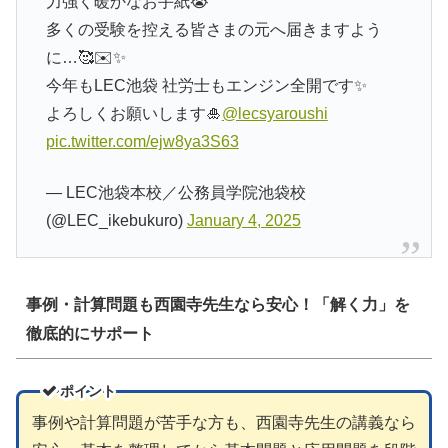
力強く暖かなお手紙😭
多くの受験を控える皆さまの元へ届きますよう
に…🥰✉️✨
今年もLEC池袋 社労士もエンジン全開です✨
よろしくお願いします🎍
@lecsyaroushi
pic.twitter.com/ejw8ya3S63
— LEC池袋本校／公務員学院池袋校
(@LEC_ikebukuro)
January 4, 2025
事例・計算問題も西園寺先生なら安心！「解く力」を
徹底的にサポート
ポイント
事例や計算問題が苦手な方も、西園寺先生の講義なら