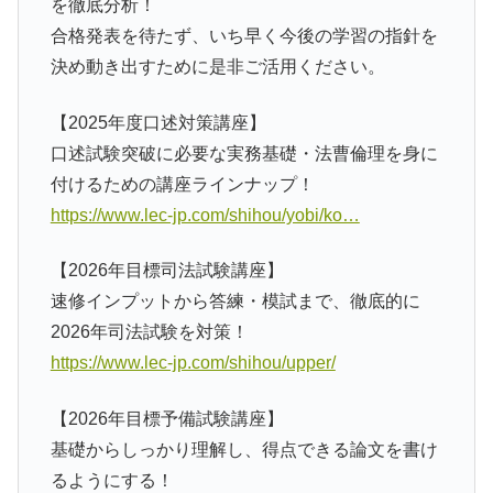
を徹底分析！
合格発表を待たず、いち早く今後の学習の指針を
決め動き出すために是非ご活用ください。
【2025年度口述対策講座】
口述試験突破に必要な実務基礎・法曹倫理を身に
付けるための講座ラインナップ！
https://www.lec-jp.com/shihou/yobi/ko…
【2026年目標司法試験講座】
速修インプットから答練・模試まで、徹底的に
2026年司法試験を対策！
https://www.lec-jp.com/shihou/upper/
【2026年目標予備試験講座】
基礎からしっかり理解し、得点できる論文を書け
るようにする！