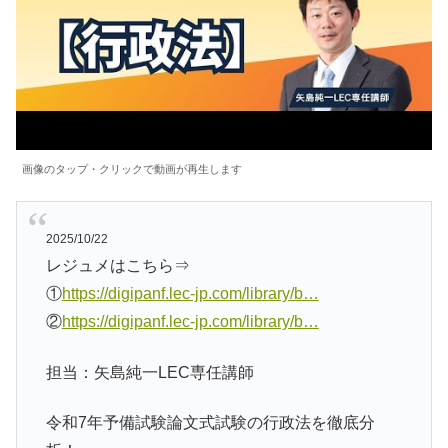
画像のタップ・クリックで動画が再生します
2025/10/22
レジュメはこちら⇒
①
https://digipanf.lec-jp.com/library/b…
②
https://digipanf.lec-jp.com/library/b…
担当：矢島純一LEC専任講師
令和7年予備試験論文式試験の行政法を徹底分