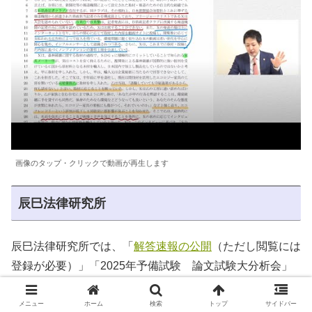
画像のタップ・クリックで動画が再生します
辰巳法律研究所
辰巳法律研究所では、「
解答速報の公開
（ただし閲覧には
登録が必要）」「2025年予備試験 論文試験大分析会」
を実施します。
メニュー
ホーム
検索
トップ
サイドバー