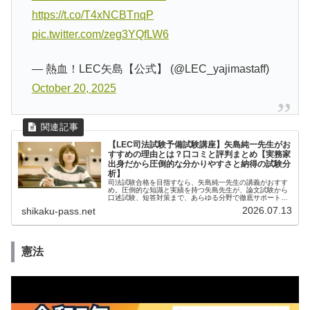
https://t.co/T4xNCBTnqP
pic.twitter.com/zeg3YQfLW6
— 熱血！LEC矢島【公式】 (@LEC_yajimastaff)
October 20, 2025
【LEC司法試験予備試験講座】矢島純一先生がお
すすめの理由とは？口コミと評判まとめ【実務家
出身だから圧倒的な分かりやすさと納得の試験分
析】
司法試験合格を目指すなら、矢島純一先生の講義がおすす
め。圧倒的な知識と実績を持つ矢島先生が、論文試験から
口述試験、短答対策まで、あらゆる分野で徹底サポート。
合格に必要な知識とスキルを最短で習得できる講座内容
2026.07.13
shikaku-pass.net
は、効率的な学習を求める受験生に最適です。そんなLEC
司法試験講座のエース・矢島先生の講義の魅力やおすすめ
ポイントを徹底解説します！
憲法