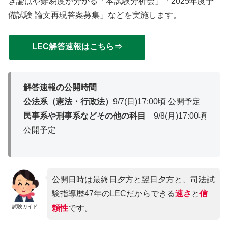
き論点や難易度が分かる「本試験分析会」「2025年度予
備試験 論文再現答案募集」などを実施します。
LEC解答速報はこちら⇒
解答速報の公開時間
公法系（憲法・行政法）
9/7(日)17:00頃 公開予定
民事系や刑事系などその他の科目
9/8(月)17:00頃
公開予定
公開日時は最終日夕方と翌日夕方と、司法試
験指導歴47年のLECだからできる
速さ
と
信
試験ガイド
頼性
です。