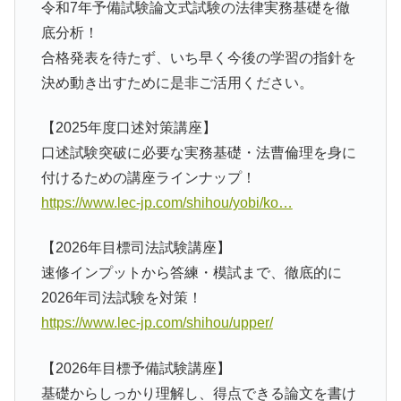
令和7年予備試験論文式試験の法律実務基礎を徹
底分析！
合格発表を待たず、いち早く今後の学習の指針を
決め動き出すために是非ご活用ください。
【2025年度口述対策講座】
口述試験突破に必要な実務基礎・法曹倫理を身に
付けるための講座ラインナップ！
https://www.lec-jp.com/shihou/yobi/ko…
【2026年目標司法試験講座】
速修インプットから答練・模試まで、徹底的に
2026年司法試験を対策！
https://www.lec-jp.com/shihou/upper/
【2026年目標予備試験講座】
基礎からしっかり理解し、得点できる論文を書け