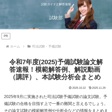
試験ガイドと解答速報
試験部
PR
ホーム
司法試験・予備試験
令和7年度(2025)予備試験論文解
答速報！模範解答例、解説動画
（講評）、本試験分析会まとめ
2025.10.22
2025.11.29
2025年9月に実施された司法試験予備試験の論文試験。予
備試験の合格を目指す上で一番の難関と言えるでしょう。
その論文試験の模範解答例や分析会などの情報をまとめま