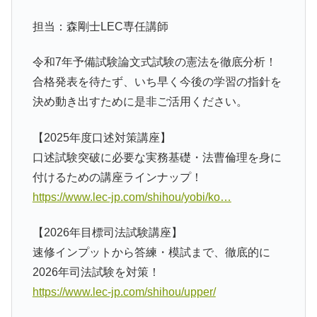
担当：森剛士LEC専任講師
令和7年予備試験論文式試験の憲法を徹底分析！
合格発表を待たず、いち早く今後の学習の指針を
決め動き出すために是非ご活用ください。
【2025年度口述対策講座】
口述試験突破に必要な実務基礎・法曹倫理を身に
付けるための講座ラインナップ！
https://www.lec-jp.com/shihou/yobi/ko…
【2026年目標司法試験講座】
速修インプットから答練・模試まで、徹底的に
2026年司法試験を対策！
https://www.lec-jp.com/shihou/upper/