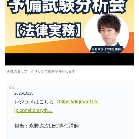
画像のタップ・クリックで動画が再生します
2025/10/16
レジュメはこちら⇒
https://digipanf.lec-
jp.com/library/b…
担当：永野康次LEC専任講師