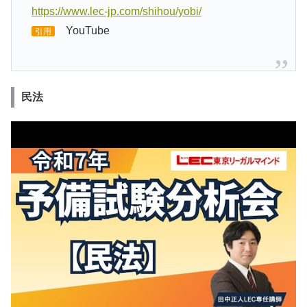
https://www.lec-jp.com/shihou/yobi/
YouTube
引用
民法