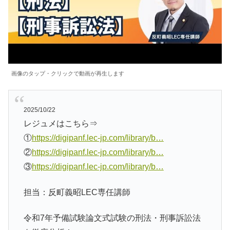
画像のタップ・クリックで動画が再生します
2025/10/22
レジュメはこちら⇒
①
https://digipanf.lec-jp.com/library/b…
②
https://digipanf.lec-jp.com/library/b…
③
https://digipanf.lec-jp.com/library/b…
担当：反町義昭LEC専任講師
令和7年予備試験論文式試験の刑法・刑事訴訟法