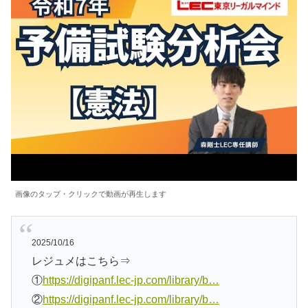
画像のタップ・クリックで動画が再生します
2025/10/16
レジュメはこちら⇒
①
https://digipanf.lec-jp.com/library/b…
②
https://digipanf.lec-jp.com/library/b…