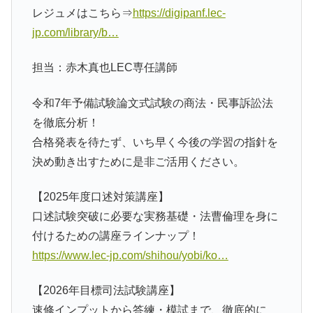
レジュメはこちら⇒
https://digipanf.lec-
jp.com/library/b…
担当：赤木真也LEC専任講師
令和7年予備試験論文式試験の商法・民事訴訟法
を徹底分析！
合格発表を待たず、いち早く今後の学習の指針を
決め動き出すために是非ご活用ください。
【2025年度口述対策講座】
口述試験突破に必要な実務基礎・法曹倫理を身に
付けるための講座ラインナップ！
https://www.lec-jp.com/shihou/yobi/ko…
【2026年目標司法試験講座】
速修インプットから答練・模試まで、徹底的に