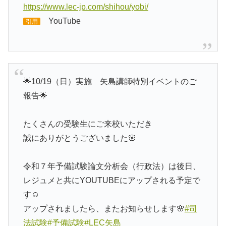
https://www.lec-jp.com/shihou/yobi/
YouTube
引用
🌟10/19（日）実施 矢島講師特別イベントのご
報告🌟
たくさんの受験生にご来校いただき
誠にありがとうございました🌸
令和７年予備試験論文分析会（行政法）は後日、
レジュメと共にYOUTUBEにアップされる予定で
す☺
アップされましたら、またお知らせします🌸
#司
法試験
#予備試験
#LEC矢島