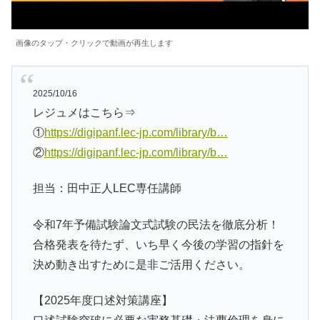
画像のタップ・クリックで動画が再生します
2025/10/16
レジュメはこちら⇒
①
https://digipanf.lec-jp.com/library/b…
②
https://digipanf.lec-jp.com/library/b…
担当：田中正人LEC専任講師
令和7年予備試験論文式試験の民法を徹底分析！
合格発表を待たず、いち早く今後の学習の指針を
決め動き出すために是非ご活用ください。
【2025年度口述対策講座】