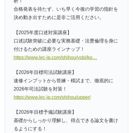
析！
合格発表を待たず、いち早く今後の学習の指針を
決め動き出すために是非ご活用ください。
【2025年度口述対策講座】
口述試験突破に必要な実務基礎・法曹倫理を身に
付けるための講座ラインナップ！
https://www.lec-jp.com/shihou/yobi/ko…
【2026年目標司法試験講座】
速修インプットから答練・模試まで、徹底的に
2026年司法試験を対策！
https://www.lec-jp.com/shihou/upper/
【2026年目標予備試験講座】
基礎からしっかり理解し、得点できる論文を書け
るようにする！