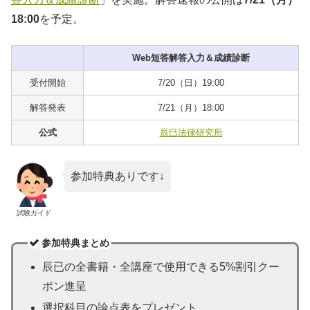
18:00
を予定。
Web短答解答入力＆成績診断
受付開始
7/20（日）19:00
解答発表
7/21（月）18:00
公式
辰巳法律研究所
参加特典ありです↓
試験ガイド
参加特典まとめ
辰已の全書籍・全講座で使用できる5%割引クー
ポン進呈
選択科目の論点表をプレゼント