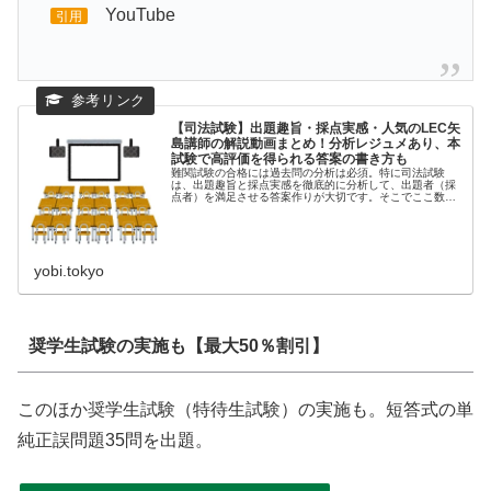
YouTube
引用
【司法試験】出題趣旨・採点実感・人気のLEC矢
島講師の解説動画まとめ！分析レジュメあり、本
試験で高評価を得られる答案の書き方も
難関試験の合格には過去問の分析は必須。特に司法試験
は、出題趣旨と採点実感を徹底的に分析して、出題者（採
点者）を満足させる答案作りが大切です。そこでここ数年
間の司法試験における（１）...
yobi.tokyo
奨学生試験の実施も【最大50％割引】
このほか奨学生試験（特待生試験）の実施も。短答式の単
純正誤問題35問を出題。