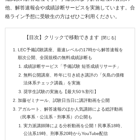
他、解答速報会や成績診断サービスを実施しています。合
格ライン予想に受験生の方はぜひご利用ください。
【目次】クリックで移動できます
LEC予備試験講座、最速レベルの17時から解答速報を
順次公開、全国規模の無料成績診断も
成績診断サービス「予備試験 短答成績リサーチ」
無料公開講座、昨年に引き続き講評の「矢島の債権
法体系チェック講義」を実施
奨学生試験の実施も【最大50％割引】
加藤ゼミナール、試験日当日に講評動画を公開
アガルート、解答速報のほか人気講師による総評動画
（民事系・公法系・刑事系）の公開も
実力派講師陣による分析動画を公開！民事系18時、
公法系19時、刑事系20時からYouTube配信