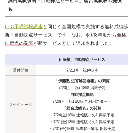
無料成績診断「自動採点サービス」総合成績表の提供
も
LEC予備試験講座
と同じく全国規模で実施する無料成績診
断「自動採点サービス」です。なお、令和8年度から
合格
推定点の発表
が新サービスとして追加されました。
伊藤塾、自動採点サービス
受付開始
7/21(月・祝)朝6時
「伊藤塾 短答解答速報」の閲覧
7/20(月・祝) 18時 掲載予定
自動採点機能
7/20(月・祝) 20時 ご利用スタート
スケジュール
「総合成績表」の閲覧
・7/24(金)18時 速報版その1 掲載予定
・7/31(金)18時 速報版その2 掲載予定
・7/31(金)15時 法務省正解版 掲載予定