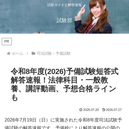
試験ガイドと解答速報
試験部
PR
ホーム
司法試験・予備試験
令和8年度(2026)予備試験短答式
解答速報！法律科目・一般教
養、講評動画、予想合格ライン
も
2026.07.20
2026.07.27
2026年7月19日（日）に実施された令和8年度司法試験予
備試験の解答速報です。予備校により解答速報の公開の