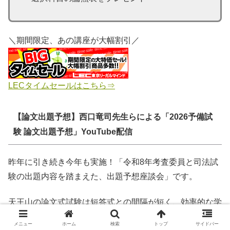
＼期間限定、あの講座が大幅割引／
LECタイムセールはこちら⇒
【論文出題予想】西口竜司先生らによる「2026予備試
験 論文出題予想」YouTube配信
昨年に引き続き今年も実施！「令和8年考査委員と司法試
験の出題内容を踏まえた、出題予想座談会」です。
天王山の論文式試験は短答式との間隔が短く、効率的な学
習が求められます。学者考査委員の問題意識が強く反映さ
メニュー
ホーム
検索
トップ
サイドバー