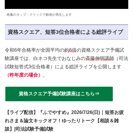
画像のタップ・クリックで動画が再生します
資格スクエア、短答3位合格者による総評ライブ
令和6年合格率が全国平均の
約6倍
の資格スクエア予備試
験講座では、白ネコ先生でおなじみの
斉藤伸明講師
（司法
試験短答式3位合格者）による総評ライブを公開します
（昨年度の場合）
。
資格スクエア予備試験講座はこちら⇒
【ライブ配信】『ふでやすめ』2026/7/26(日)｜短答お疲
れさま＆論文キックオフ！ゆったりトーク【相談＆雑
談】|司法試験予備試験