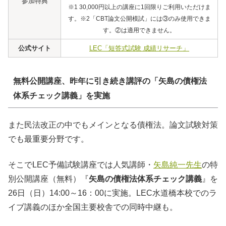
参加特典
※1 30,000円以上の講座に1回限りご利用いただけま
す。※2「CBT論文公開模試」には③のみ使用できま
す。②は適用できません。
公式サイト
LEC「短答式試験 成績リサーチ」
無料公開講座、昨年に引き続き講評の「矢島の債権法
体系チェック講義」を実施
また民法改正の中でもメインとなる債権法。論文試験対策
でも最重要分野です。
そこでLEC予備試験講座では人気講師・
矢島純一先生
の特
別公開講座（無料）『
矢島の債権法体系チェック講義
』を
26日（日）14:00～16：00に実施。LEC水道橋本校でのラ
イブ講義のほか全国主要校舎での同時中継も。