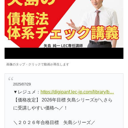
画像のタップ・クリックで動画が再生します
2025/07/29
▼レジュメ：
https://digipanf.lec-jp.com/library/b…
【価格改定】 2026年目標 矢島シリーズが＼さら
に受講しやすい価格へ／！
＼２０２６年合格目標 矢島シリーズ／