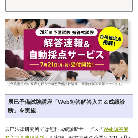
（合格推定点の発表も行う伊藤塾予備試験講座、画像は解答速報ページから）
辰巳予備試験講座「Web短答解答入力＆成績診
断」を実施
辰巳法律研究所では無料成績診断サービス「
Web短答解
答入力＆成績診断
」を実施。解答速報の公開は
7/21（月）