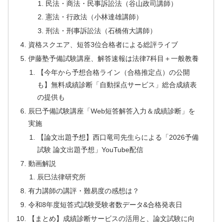
民法・商法・民事訴訟法（谷山政司講師）
憲法・行政法（小林達雄講師）
刑法・刑事訴訟法（石橋侑大講師）
資格スクエア、短答3位合格者による総評ライブ
伊藤塾予備試験講座、解答速報は法律7科目＋一般教養
【今年から予想合格ライン（合格推定点）の公開
も】無料成績診断「自動採点サービス」総合成績表
の提供も
辰巳予備試験講座「Web短答解答入力＆成績診断」を
実施
【論文出題予想】西口竜司先生らによる「2026予備
試験 論文出題予想」YouTube配信
動画解説
辰巳法律研究所
有力講師の講評・難易度の感想は？
令和8年度短答式試験受験者数データ&合格発表日
【まとめ】成績診断サービスの活用と、論文試験に向