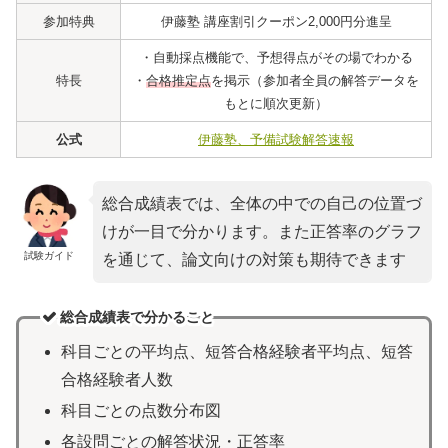
参加特典
伊藤塾 講座割引クーポン2,000円分進呈
・自動採点機能で、予想得点がその場でわかる
特長
・
合格推定点
を掲示（参加者全員の解答データを
もとに順次更新）
公式
伊藤塾、予備試験解答速報
総合成績表では、全体の中での自己の位置づ
けが一目で分かります。また正答率のグラフ
試験ガイド
を通じて、論文向けの対策も期待できます
総合成績表で分かること
科目ごとの平均点、短答合格経験者平均点、短答
合格経験者人数
科目ごとの点数分布図
各設問ごとの解答状況・正答率