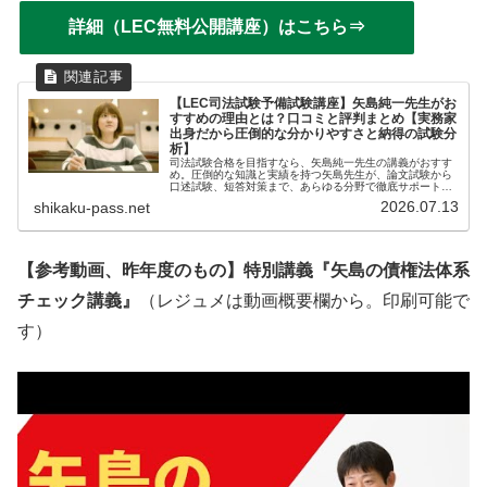
詳細（LEC無料公開講座）はこちら⇒
【LEC司法試験予備試験講座】矢島純一先生がお
すすめの理由とは？口コミと評判まとめ【実務家
出身だから圧倒的な分かりやすさと納得の試験分
析】
司法試験合格を目指すなら、矢島純一先生の講義がおすす
め。圧倒的な知識と実績を持つ矢島先生が、論文試験から
口述試験、短答対策まで、あらゆる分野で徹底サポート。
合格に必要な知識とスキルを最短で習得できる講座内容
2026.07.13
shikaku-pass.net
は、効率的な学習を求める受験生に最適です。そんなLEC
司法試験講座のエース・矢島先生の講義の魅力やおすすめ
ポイントを徹底解説します！
【参考動画、昨年度のもの】特別講義『矢島の債権法体系
チェック講義』
（レジュメは動画概要欄から。印刷可能で
す）