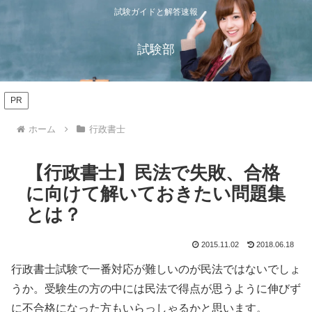
試験ガイドと解答速報
試験部
PR
ホーム
行政書士
【行政書士】民法で失敗、合格
に向けて解いておきたい問題集
とは？
2015.11.02
2018.06.18
行政書士試験で一番対応が難しいのが民法ではないでしょ
うか。受験生の方の中には民法で得点が思うように伸びず
に不合格になった方もいらっしゃるかと思います。