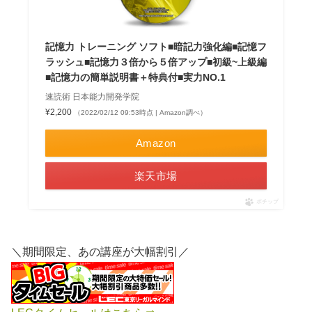
記憶力 トレーニング ソフト■暗記力強化編■記憶フ
ラッシュ■記憶力３倍から５倍アップ■初級~上級編
■記憶力の簡単説明書＋特典付■実力NO.1
速読術 日本能力開発学院
¥2,200
（2022/02/12 09:53時点 | Amazon調べ）
Amazon
楽天市場
ポチップ
＼期間限定、あの講座が大幅割引／