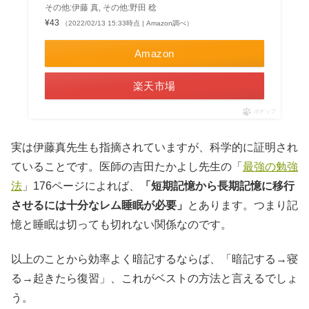
その他:伊藤 真, その他:野田 稔
¥43
（2022/02/13 15:33時点 | Amazon調べ）
Amazon
楽天市場
ポチップ
実は伊藤真先生も指摘されていますが、科学的に証明され
ていることです。医師の吉田たかよし先生の「
最強の勉強
法
」176ページによれば、
「短期記憶から長期記憶に移行
させるには十分なレム睡眠が必要」
とあります。つまり記
憶と睡眠は切っても切れない関係なのです。
以上のことから効率よく暗記するならば、「暗記する→寝
る→起きたら復習」、これがベストの方法と言えるでしょ
う。