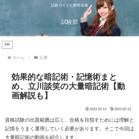
試験ガイドと解答速報
試験部
PR
ホーム
記事
効果的な暗記術・記憶術まと
め、立川談笑の大量暗記術【動
画解説も】
2022.02.12
2022.02.13
資格試験の出題範囲は広く、合格を目指すためには理解と
記憶をうまく運用していく必要があります。そこで今回は
大量暗記術の動画を紹介します。