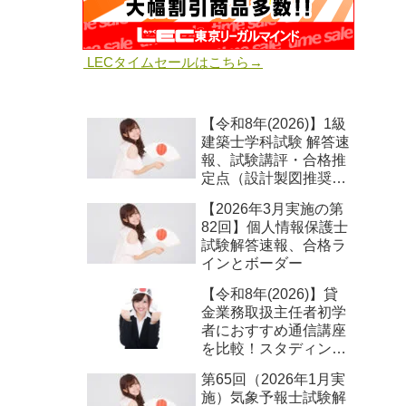
LECタイムセールはこちら→
【令和8年(2026)】1級
建築士学科試験 解答速
報、試験講評・合格推
定点（設計製図推奨
点）予想
【2026年3月実施の第
82回】個人情報保護士
試験解答速報、合格ラ
インとボーダー
【令和8年(2026)】貸
金業務取扱主任者初学
者におすすめ通信講座
を比較！スタディン
グ・TAC独学道場ほか
第65回（2026年1月実
施）気象予報士試験解