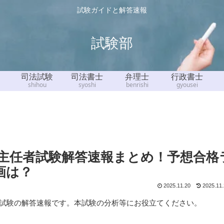
試験ガイドと解答速報
試験部
司法試験
司法書士
弁理士
行政書士
shihou
syoshi
benrishi
gyousei
取扱主任者試験解答速報まとめ！予想合格
画は？
2025.11.20
2025.11
任者試験の解答速報です。本試験の分析等にお役立てください。