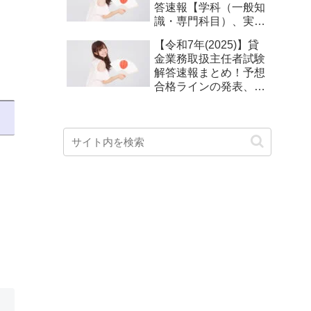
答速報【学科（一般知
識・専門科目）、実技
試験】
【令和7年(2025)】貸
金業務取扱主任者試験
解答速報まとめ！予想
合格ラインの発表、試
験講評、解説動画は？