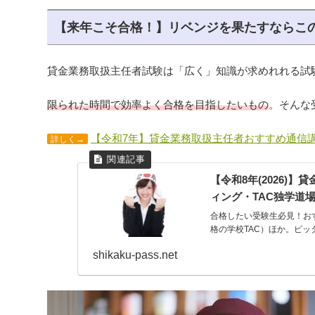
【来年こそ合格！】リベンジを果たすならこ
貸金業務取扱主任者試験は「広く」知識が求めれれる試
限られた時間で効率よく合格を目指したいもの
。そんな
【令和7年】貸金業務取扱主任者おすすめ通信講
詳しく→
【令和8年(2026
ィング・TAC独学道
合格したい受験生必見！お
格の学校TAC）ほか。ピ
shikaku-pass.net