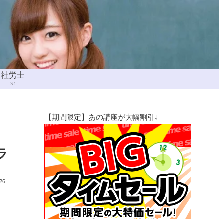
社労士
sr
【期間限定】あの講座が大幅割引↓
ラ
.26