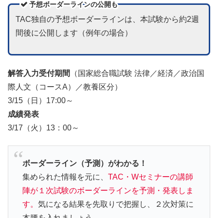
予想ボーダーラインの公開も
TAC独自の予想ボーダーラインは、本試験から約2週
間後に公開します（例年の場合）
解答入力受付期間
（国家総合職試験 法律／経済／政治国
際人文（コースA）／教養区分）
3/15（日）17:00～
成績発表
3/17（火）13：00～
ボーダーライン（予測）がわかる！
集められた情報を元に、
TAC・Wセミナーの講師
陣が１次試験のボーダーラインを予測・発表しま
す。
気になる結果を先取りで把握し、２次対策に
本腰を入れましょう。