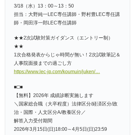
3/18（水）13：00～13：50
担当：大野純一LEC専任講師・野村豊LEC専任講
師・岡田淳一郎LEC専任講師
★★2次試験対策ガイダンス（エントリー制）
★★
1次合格発表からじゃ時間が無い！2次試験筆記＆
人事院面接までの過ごし方
https://www.lec-jp.com/koumuin/juken/…
■□■
【無料】2026年 成績診断実施します
＼国家総合職（大卒程度）法律区分/経済区分/政
治・国際・人文区分A/教養区分／
解答入力受付期間
2026年3月15日(日)18:00～4月5日(日)23:59