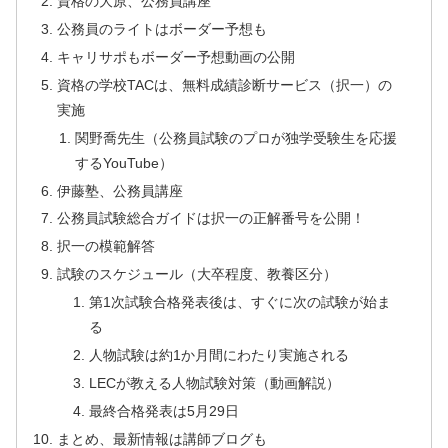
資格の大原、公務員講座
公務員のライトはボーダー予想も
キャリサポもボーダー予想動画の公開
資格の学校TACは、無料成績診断サービス（択一）の
実施
関野喬先生（公務員試験のプロが独学受験生を応援
するYouTube）
伊藤塾、公務員講座
公務員試験総合ガイドは択一の正解番号を公開！
択一の模範解答
試験のスケジュール（大卒程度、教養区分）
第1次試験合格発表後は、すぐに次の試験が始ま
る
人物試験は約1か月間にわたり実施される
LECが教える人物試験対策（動画解説）
最終合格発表は5月29日
まとめ、最新情報は講師ブログも