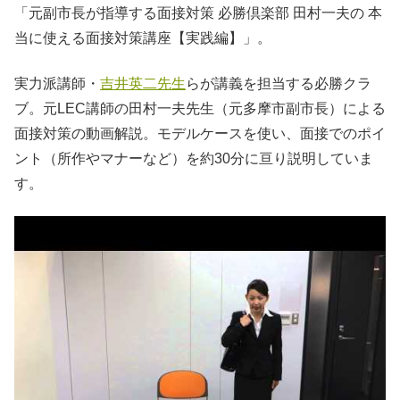
「元副市長が指導する面接対策 必勝倶楽部 田村一夫の 本
当に使える面接対策講座【実践編】」。
実力派講師・
吉井英二先生
らが講義を担当する必勝クラ
ブ。元LEC講師の田村一夫先生（元多摩市副市長）による
面接対策の動画解説。モデルケースを使い、面接でのポイ
ント（所作やマナーなど）を約30分に亘り説明していま
す。