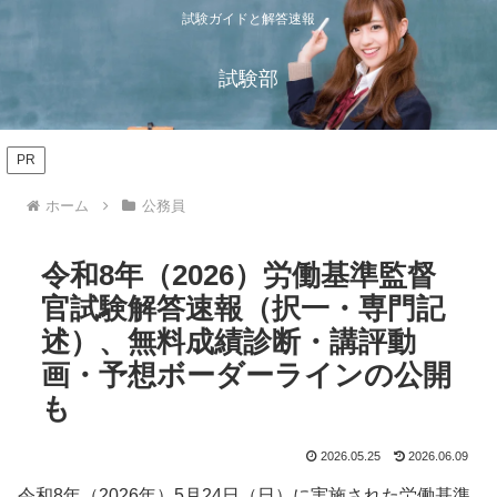
試験ガイドと解答速報
試験部
PR
ホーム
公務員
令和8年（2026）労働基準監督
官試験解答速報（択一・専門記
述）、無料成績診断・講評動
画・予想ボーダーラインの公開
も
2026.05.25
2026.06.09
令和8年（2026年）5月24日（日）に実施された労働基準