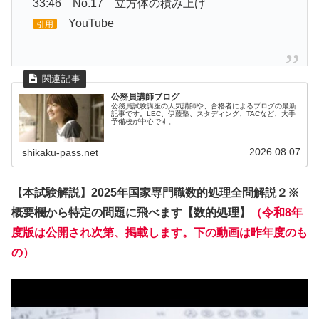
33:46 No.17 立方体の積み上げ
YouTube
引用
公務員講師ブログ
公務員試験講座の人気講師や、合格者によるブログの最新
記事です。LEC、伊藤塾、スタディング、TACなど、大手
予備校が中心です。
2026.08.07
shikaku-pass.net
【本試験解説】2025年国家専門職数的処理全問解説２※
概要欄から特定の問題に飛べます【数的処理】
（令和8年
度版は公開され次第、掲載します。下の動画は昨年度のも
の）