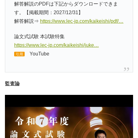
解答解説のPDFは下記からダウンロードできま
す。【掲載期間：2027/12/31】
解答解説⇒
https://www.lec-jp.com/kaikeishi/pdf/…
論文式試験 本試験特集
https://www.lec-jp.com/kaikeishi/juke…
YouTube
引用
監査論