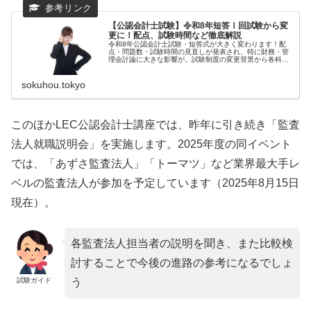
【公認会計士試験】令和8年短答Ⅰ回試験から変
更に！配点、試験時間など徹底解説
令和8年公認会計士試験・短答式が大きく変わります！配
点・問題数・試験時間の見直しが発表され、特に財務・管
理会計論に大きな影響が。試験制度の変更背景から各科目
への具体的影響、今後の対策までをわかりやすく解説。令
和9年以降の合格基準見直しにも注...
sokuhou.tokyo
このほかLEC公認会計士講座では、昨年に引き続き「監査
法人就職説明会」を実施します。2025年度の同イベント
では、「あずさ監査法人」「トーマツ」など業界最大手レ
ベルの監査法人が参加を予定しています（2025年8月15日
現在）。
各監査法人担当者の説明を聞き、また比較検
討することで今後の進路の参考になるでしょ
試験ガイド
う