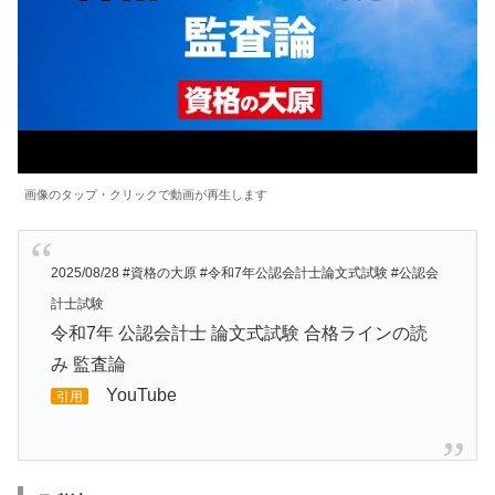
画像のタップ・クリックで動画が再生します
2025/08/28 #資格の大原 #令和7年公認会計士論文式試験 #公認会
計士試験
令和7年 公認会計士 論文式試験 合格ラインの読
み 監査論
YouTube
引用