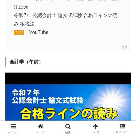
計士試験
令和7年 公認会計士 論文式試験 合格ラインの読
み 租税法
YouTube
引用
会計学（午前）
メニュー
ホーム
検索
トップ
サイドバー