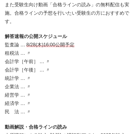
また受験生向け動画「合格ラインの読み」の無料配信も実
施。合格ラインの予想を行いたい受験生の方におすすめで
す。
解答速報の公開スケジュール
監査論 …
8/28(木)16:00公開予定
租税法 … 〃
会計学［午前］ … 〃
会計学［午後］ … 〃
統計学 … 〃
企業法 … 〃
経営学 … 〃
経済学 … 〃
民 法 … 〃
動画解説・合格ラインの読み