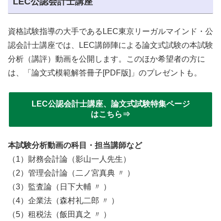
LEC公認会計士講座
資格試験指導の大手であるLEC東京リーガルマインド・公
認会計士講座では、LEC講師陣による論文式試験の本試験
分析（講評）動画を公開します。このほか希望者の方に
は、「論文式模範解答冊子[PDF版]」のプレゼントも。
LEC公認会計士講座、論文式試験特集ページ
はこちら⇒
本試験分析動画の科目・担当講師など
（1）財務会計論（影山一人先生）
（2）管理会計論（二ノ宮真典 〃 ）
（3）監査論（日下大輔 〃 ）
（4）企業法（森村礼二郎 〃 ）
（5）租税法（飯田真之 〃 ）