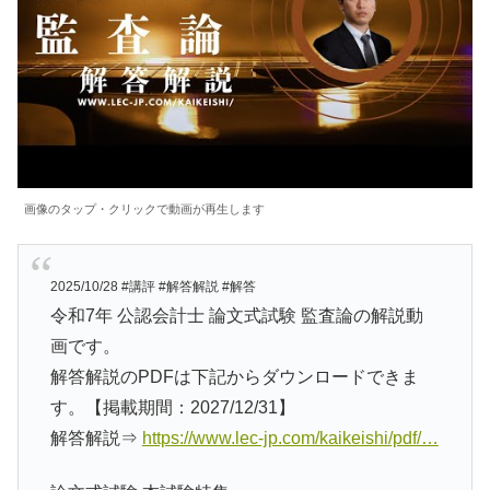
画像のタップ・クリックで動画が再生します
2025/10/28 #講評 #解答解説 #解答
令和7年 公認会計士 論文式試験 監査論の解説動
画です。
解答解説のPDFは下記からダウンロードできま
す。【掲載期間：2027/12/31】
解答解説⇒
https://www.lec-jp.com/kaikeishi/pdf/…