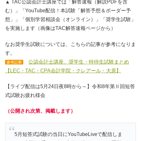
▲ TAC公認会計士講座では「解答速報（解説PDFを含
む）」「YouTube配信！本試験「解答予想＆ボーダー予
想」」「個別学習相談会（オンライン）」「奨学生試験」
を実施します（画像はTAC解答速報ページから）
なお奨学生試験については、こちらの記事が参考になりま
す。
公認会計士講座、奨学生・特待生試験まとめ
参考記事
【LEC・TAC・CPA会計学院・クレアール・大原】
【ライブ配信は5月24日夜8時から～】令和8年第Ⅱ回短答
式試験お疲れ様会
（公開され次第、掲載します）
5月短答式試験の当日にYouTubeLiveで配信しま