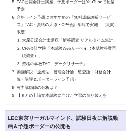
TAC公認会計士講座、予想ボーダーはYouTubeで配信
予定
合格ライン予想におすすめの「無料成績診断サービ
ス」TAC・資格の大原・CPA会計学院で実施！（期間
限定）
大原公認会計士講座「解答調査 リアルタイム集計」
CPA会計学院「本試験Webサーベイ（本試験答案再
現調査）」
資格の学校TAC「データリサーチ」
動画解説（企業法・管理会計論・監査論・財務会計
論・講評＆ボーダーライン予想）
有力講師陣の分析は？
【まとめ】論文本試験に向けた学習の切り替えを
LEC東京リーガルマインド、試験日夜に解説動
画＆予想ボーダーの公開も