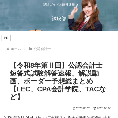
試験ガイドと解答速報
試験部
PR
ホーム
公認会計士
【令和8年第Ⅱ回】公認会計士
短答式試験解答速報、解説動
画、ボーダー予想総まとめ
【LEC、CPA会計学院、TACな
ど】
2026.05.26
2026.06.08
2026年5月24日（日）に実施される令和8年公認会計士短