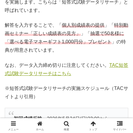
を実施します。こちらは「短答式試験データリサーチ」と
呼ばれています。
解答を入力することで、「
個人別成績表の提供
」「
特別動
画セミナー「正しい成績表の見方」
」「
抽選で50名様に
「選べる電子マネーギフト1,000円分」プレゼント
」の特
典が用意されています。
なお、データ入力締め切りに注意してください。
TAC短答
式試験データリサーチはこちら
※短答式試験データリサーチの実施スケジュール（TACサ
イトより引用）
初回成績反映
2026年5月24日(日)23:00から
※以降、リアルタイム更新！
メニュー
ホーム
検索
トップ
サイドバー