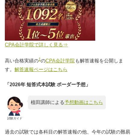
CPA会計学院で詳しく見る⇒
1
高い合格実績の
の
CPA会計学院
も解答速報を公開しま
す。
解答速報ページはこちら
「2026年 短答式本試験 ボーダー予想」
植田講師による
予想動画はこちら
試験ガイド
過去の試験では各科目の解答速報の他、今年の試験の難易