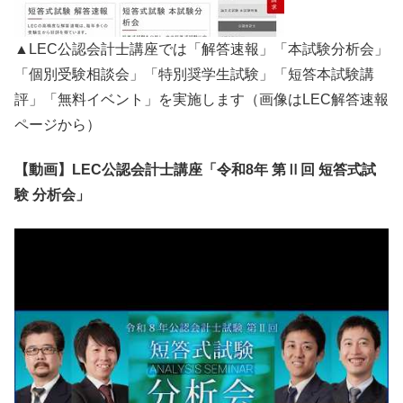
▲LEC公認会計士講座では「解答速報」「本試験分析会」
「個別受験相談会」「特別奨学生試験」「短答本試験講
評」「無料イベント」を実施します（画像はLEC解答速報
ページから）
【動画】LEC公認会計士講座「令和8年 第Ⅱ回 短答式試
験 分析会」