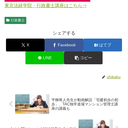
東京法経学院・行政書士講座はこちら⇒
行政書士
シェアする
X
Facebook
はてブ
LINE
コピー
shikaku
平柳将人先生が動画解説「宅建初歩の初
歩」、TAC独学道場マンション管理士講
座の講義も