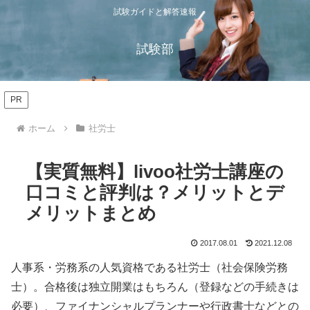
試験ガイドと解答速報
試験部
PR
ホーム
社労士
【実質無料】livoo社労士講座の
口コミと評判は？メリットとデ
メリットまとめ
2017.08.01
2021.12.08
人事系・労務系の人気資格である社労士（社会保険労務
士）。合格後は独立開業はもちろん（登録などの手続きは
必要）、ファイナンシャルプランナーや行政書士などとの