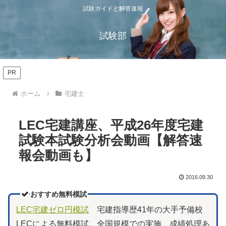
試験ガイドと解答速報
試験部
PR
ホーム
宅建士
LEC宅建講座、平成26年度宅建
試験本試験分析会動画【解答速
報会動画も】
2016.09.30
おすすめ無料模試
LEC宅建ゼロ円模試
宅建指導歴41年の大手予備校
LECによる無料模試。全国規模での実施、成績処理あ