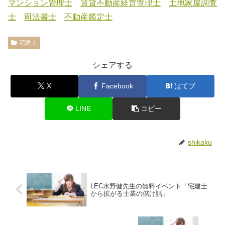
マンション管理士
賃貸不動産経営管理士
土地家屋調査
士
司法書士
不動産鑑定士
宅建士
シェアする
X
Facebook
はてブ
LINE
コピー
shikaku
LEC水野健先生の無料イベント「宅建士
から拡がる士業の儲け話」