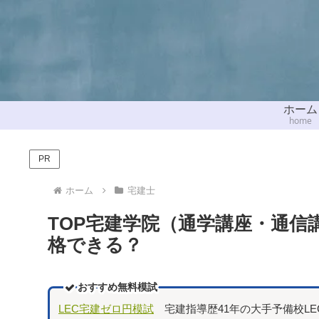
ホーム
home
PR
ホーム
宅建士
TOP宅建学院（通学講座・通
格できる？
おすすめ無料模試
LEC宅建ゼロ円模試
宅建指導歴41年の大手予備校L