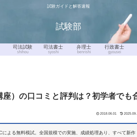
試験ガイドと解答速報
試験部
司法試験
司法書士
弁理士
行政書士
shihou
syoshi
benrishi
gyousei
信講座）の口コミと評判は？初学者でも
2018.06.01
2025.09
ECによる無料模試。全国規模での実施、成績処理あり、すべて新作