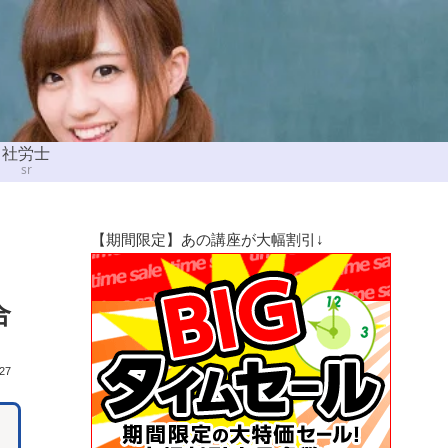
社労士
sr
【期間限定】あの講座が大幅割引↓
合
.27