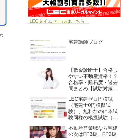
LECタイムセールはこちら→
不
宅建講師ブログ
【敷金診断士】合格し
やすい不動産資格！？
合格率・難易度・過去
問まとめ【試験対策講
座も】
LEC宅建ゼロ円模試
（宅建士0円模擬試
験）、無料なのに本試
験同様の模擬試験（成
績処理あり・解説講義
不動産営業職なら宅建
あり・すべて新作問
の次はFP3級、FP2級
題・過去には的中も）