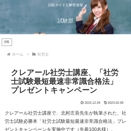
試験ガイドと解答速報
試験部
PR
ホーム
社労士
クレアール社労士講座、「社労
士試験最短最速非常識合格法」
プレゼントキャンペーン
2015.12.04
2023.02.09
クレアール社労士講座で、北村庄吾先生が執筆された、社
労士試験必勝本「社労士試験最短最速非常識合格法」プレ
ゼントキャンペーンを実施中です（先着100名様）。